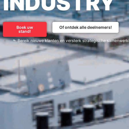
INDUSTRY
Boek uw
Of ontdek alle deelnemers!
stand!
⬑ Bereik nieuwe klanten en versterk strategische samenwerk