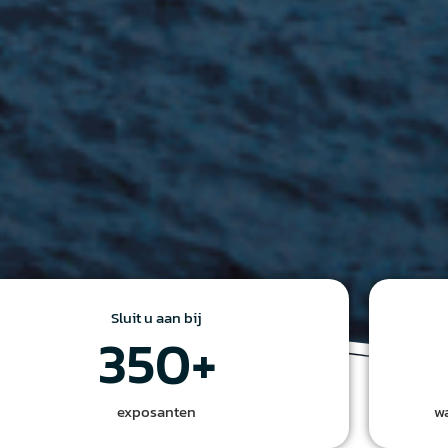
Sluit u aan bij
350
+
exposanten
w