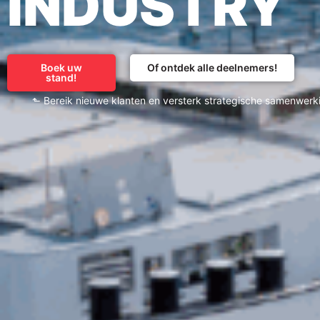
INDUSTRY
Boek uw
Of ontdek alle deelnemers!
stand!
⬑ Bereik nieuwe klanten en versterk strategische samenwerk