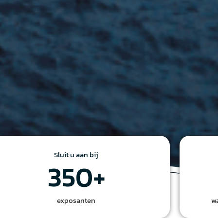
Sluit u aan bij
350
+
exposanten
w