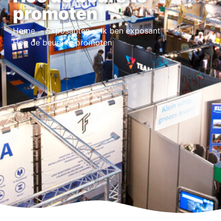
promoten
Home
Exposanten
Ik ben exposant
Hoe de beurs te promoten