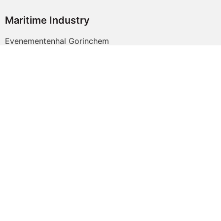
Maritime Industry
Evenementenhal Gorinchem
Franklinweg 2
4207 HZ Gorinchem
Volg ons:
Inschrijven nieuwsbrief
Claim uw ticket