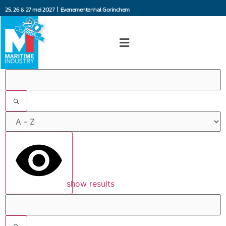
25, 26 & 27 mei 2027 | Evenementenhal Gorinchem
Filters
show results