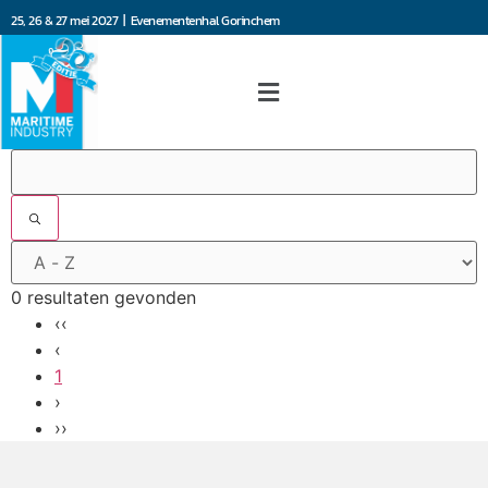
25, 26 & 27 mei 2027 | Evenementenhal Gorinchem
0 resultaten gevonden
‹‹
‹
1
›
››