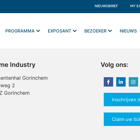
NIEUWSBRIEF
MY E
PROGRAMMA
EXPOSANT
BEZOEKER
NIEUWS
ime Industry
Volg ons:
entenhal Gorinchem
nweg 2
Z Gorinchem
Inschrijven 
Claim uw tic