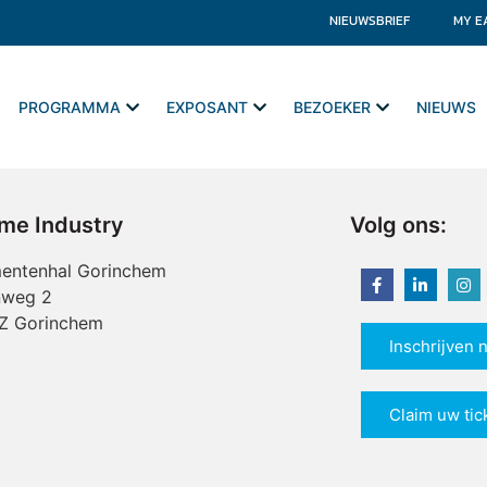
NIEUWSBRIEF
MY E
PROGRAMMA
EXPOSANT
BEZOEKER
NIEUWS
ime Industry
Volg ons:
entenhal Gorinchem
nweg 2
Z Gorinchem
Inschrijven 
Claim uw tic