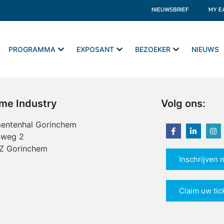
NIEUWSBRIEF
MY E
PROGRAMMA
EXPOSANT
BEZOEKER
NIEUWS
ime Industry
Volg ons:
entenhal Gorinchem
nweg 2
Z Gorinchem
Inschrijven 
Claim uw tic