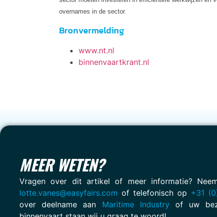
overnames in de sector.
Bronvermelding
www.nt.nl
binnenvaartkrant.nl
MEER WETEN?
Vragen over dit artikel of meer informatie? Ne
lotte.vanes@easyfairs.com
of telefonisch op
+31 (0
over deelname aan
Maritime Industry
of uw bez
binnenvaart staan wij u graag te woord!