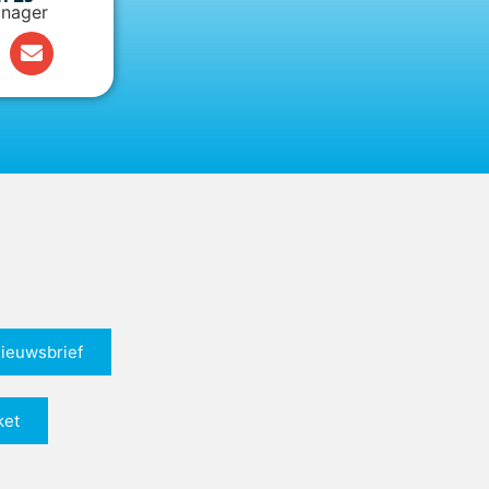
nager
nieuwsbrief
ket