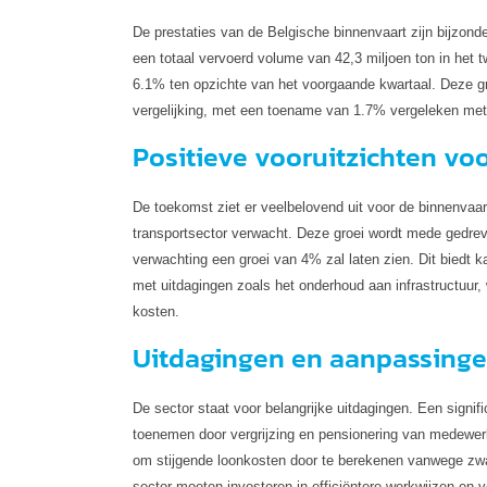
De prestaties van de Belgische binnenvaart zijn bijzond
een totaal vervoerd volume van 42,3 miljoen ton in het t
6.1% ten opzichte van het voorgaande kwartaal. Deze gro
vergelijking, met een toename van 1.7% vergeleken met
Positieve vooruitzichten vo
De toekomst ziet er veelbelovend uit voor de binnenvaa
transportsector verwacht. Deze groei wordt mede gedreve
verwachting een groei van 4% zal laten zien. Dit biedt 
met uitdagingen zoals het onderhoud aan infrastructuur, 
kosten.
Uitdagingen en aanpassing
De sector staat voor belangrijke uitdagingen. Een signif
toenemen door vergrijzing en pensionering van medewerk
om stijgende loonkosten door te berekenen vanwege zwak
sector moeten investeren in efficiëntere werkwijzen en v