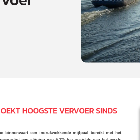
BOEKT HOOGSTE VERVOER SINDS
he binnenvaart een indrukwekkende mijlpaal bereikt met het
enwoordigt een stijging van 6,1% ten opzichte van het eerste