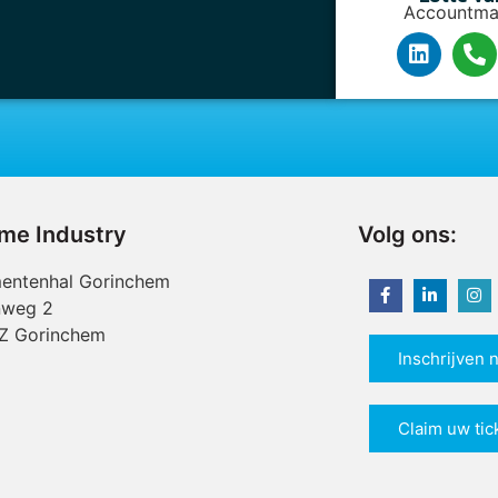
Accountma
ime Industry
Volg ons:
entenhal Gorinchem
nweg 2
Z Gorinchem
Inschrijven 
Claim uw tic