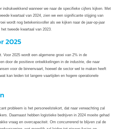
er indrukwekkend wanneer we naar de specifieke cijfers kijken. Met
weede kwartaal van 2024, zien we een significante stijging van
ei wordt nog betekenisvoller als we kijken naar de jaar-op-jaar
 het tweede kwartaal van 2023.
or 2025
rt. Voor 2025 wordt een algemene groei van 2% in de
n door de positieve ontwikkelingen in de industrie, die naar
kansen voor de binnenvaart, hoewel de sector wel te maken heeft
wat kan leiden tot langere vaartijden en hogere operationele
en
icant probleem is het personeelstekort, dat naar verwachting zal
ers. Daarnaast hebben logistieke bedrijven in 2024 moeite gehad
ke vraag en overcapaciteit. Om concurrerend te blijven zal de
erduurzaming, wat mogelijk zal leiden tot nieuwe fusies en