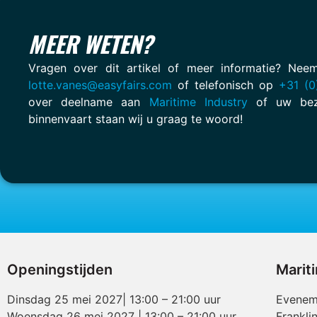
MEER WETEN?
Vragen over dit artikel of meer informatie? Ne
lotte.vanes@easyfairs.com
of telefonisch op
+31 (0
over deelname aan
Maritime Industry
of uw bez
binnenvaart staan wij u graag te woord!
Openingstijden
Marit
Dinsdag 25 mei 2027| 13:00 – 21:00 uur
Evenem
Woensdag 26 mei 2027 | 13:00 – 21:00 uur
Frankli