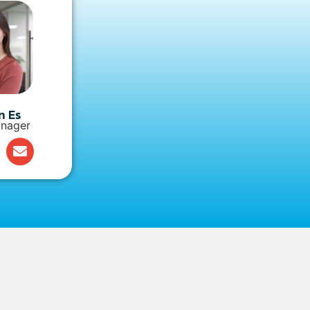
n Es
nager