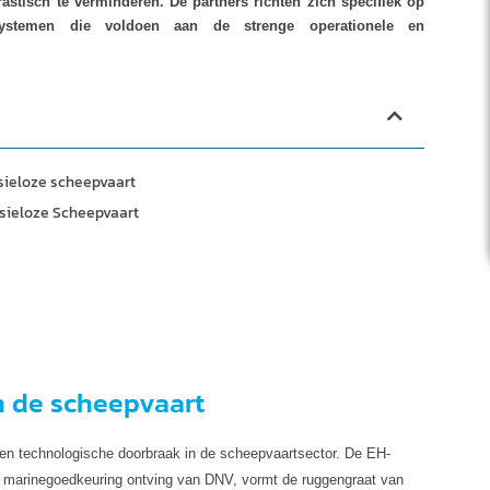
astisch te verminderen. De partners richten zich specifiek op
elsystemen die voldoen aan de strenge operationele en
sieloze scheepvaart
sieloze Scheepvaart
n de scheepvaart
 technologische doorbraak in de scheepvaartsector. De EH-
t marinegoedkeuring ontving van DNV, vormt de ruggengraat van