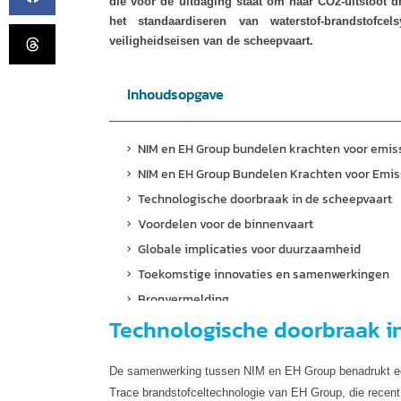
die voor de uitdaging staat om haar CO2-uitstoot dr
het standaardiseren van waterstof-brandstofc
veiligheidseisen van de scheepvaart.
Inhoudsopgave
NIM en EH Group bundelen krachten voor emis
NIM en EH Group Bundelen Krachten voor Emis
Technologische doorbraak in de scheepvaart
Voordelen voor de binnenvaart
Globale implicaties voor duurzaamheid
Toekomstige innovaties en samenwerkingen
Bronvermelding
Technologische doorbraak i
Meer weten?
De samenwerking tussen NIM en EH Group benadrukt een
Trace brandstofceltechnologie van EH Group, die recen