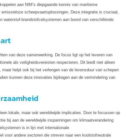
 koppelen aan NIM’s diepgaande kennis van maritieme
 emissieloze scheepvaartoplossingen. Deze integratie is cruciaal,
an waterstof-brandstofcelsystemen aan boord van verschillende
art
hten van deze samenwerking. De focus ligt op het leveren van
onele als veiligheidsvereisten respecteren. Dit biedt niet alleen
er, maar helpt ook bij het verlengen van de levensduur van schepen
ndien kunnen deze innovaties bijdragen aan de vermindering van
uurzaamheid
en lokale, maar ook wereldwijde implicaties. Door te focussen op
ntie bij aan de wereldwijde inspanningen om klimaatverandering
lsystemen is in lijn met internationale
l voor andere sectoren die streven naar een koolstofneutrale