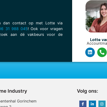
em dan contact op met Lotte via
)6 31 988 045
! Ook voor vragen
oek aan dé vakbeurs voor de
Lotte va
Accountma
ime Industry
Volg ons:
entenhal Gorinchem
nweg 2