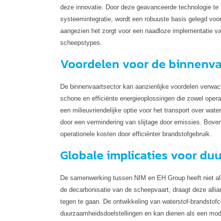
deze innovatie. Door deze geavanceerde technologie te
systeemintegratie, wordt een robuuste basis gelegd voor
aangezien het zorgt voor een naadloze implementatie v
scheepstypes.
Voordelen voor de binnenva
De binnenvaartsector kan aanzienlijke voordelen verwac
schone en efficiënte energieoplossingen die zowel operati
een milieuvriendelijke optie voor het transport over wat
door een vermindering van slijtage door emissies. Bove
operationele kosten door efficiënter brandstofgebruik.
Globale implicaties voor d
De samenwerking tussen NIM en EH Group heeft niet alle
de decarbonisatie van de scheepvaart, draagt deze allia
tegen te gaan. De ontwikkeling van waterstof-brandstofce
duurzaamheidsdoelstellingen en kan dienen als een mode