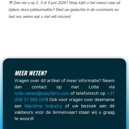
💬 Zien we u op 2, 3 of 4 juni 2026? Waar kijkt u het meest naar uit
tijdens deze jubileumeditie? Deel uw gedachte in de comments en
laat ons weten wat u niet wilt missen!
MEER WETEN?
Vragen over dit artikel of meer informatie? Neem
dan contact op met Lotte via
lotte.vanes@easyfairs.com
of telefonisch op
+31
(0)6 31 988 045
! Ook voor vragen over deelname
aan
Maritime Industry
of uw bezoek aan dé
vakbeurs voor de binnenvaart staan wij u graag
te woord!