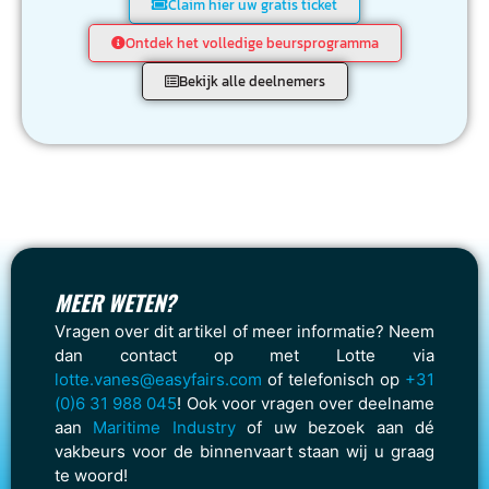
Claim hier uw gratis ticket
Ontdek het volledige beursprogramma
Bekijk alle deelnemers
MEER WETEN?
Vragen over dit artikel of meer informatie? Neem
dan contact op met Lotte via
lotte.vanes@easyfairs.com
of telefonisch op
+31
(0)6 31 988 045
! Ook voor vragen over deelname
aan
Maritime Industry
of uw bezoek aan dé
vakbeurs voor de binnenvaart staan wij u graag
te woord!