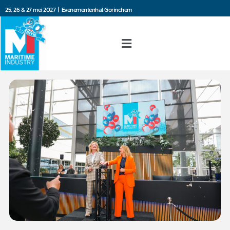
25, 26 & 27 mei 2027 | Evenementenhal Gorinchem