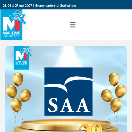
25, 26 & 27 mei 2027 | Evenementenhal Gorinchem