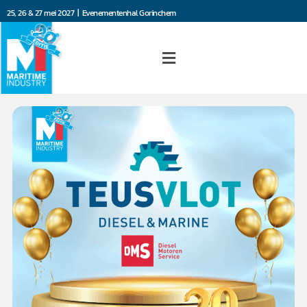
25, 26 & 27 mei 2027 | Evenementenhal Gorinchem