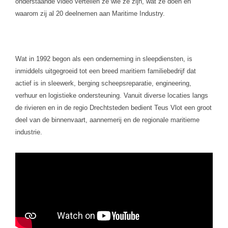
onderstaande video vertellen ze wie ze zijn, wat ze doen en
waarom zij
al 20 deelnemen aan
Maritime
Industry.
Wat in 19
92
begon als een onderneming in sleepdiensten, is
inmiddels uitgegroeid tot een breed maritiem familiebedrijf dat
actief is in sleewerk, berging scheepsreparatie,
en
gin
eering
,
verhuur en logistieke ondersteuning. Vanuit diverse locaties langs
de
rivieren en in de regio Drechtsteden bedient Teus Vlot een groot
deel van de binnenvaart, aannemerij en de regionale maritieme
industrie.