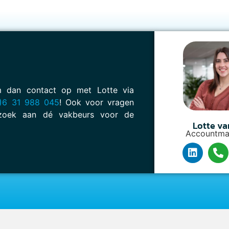
em dan contact op met Lotte via
)6 31 988 045
! Ook voor vragen
oek aan dé vakbeurs voor de
Lotte va
Accountma