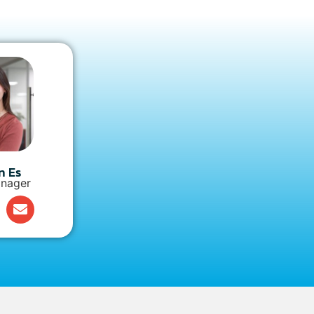
n Es
nager