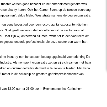
t theater werden goed bezocht en het entertainmentgehalte was
verse shanty koren. Ook het Career Event op de tweede beursdag
exposanten”, aldus Malou Weststrate namens de beursorganisatie.
 nog eens bevestigd door een record aantal exposanten die hun
te: “Dat geeft wederom de behoefte vanuit de sector aan dat
. Daar zijn wij ontzettend blij mee, want het is een voorrecht om
den gepassioneerde professionals die deze sector een warm hart
itime Industry een fantastisch bedrag opgehaald voor stichting De
ndustry. Als non-profit organisatie zetten zij zich samen met haar
ken en ouderen letterlijk de wind in te zeilen te bieden. Met bijna
 meter is dit zeilschip de grootste gaffeltopzeilschoener van
ei van 13:00 uur tot 21:00 uur in Evenementenhal Gorinchem