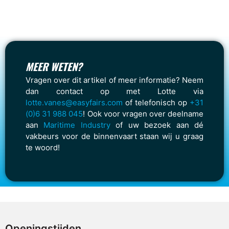
MEER WETEN?
Vragen over dit artikel of meer informatie? Neem
dan contact op met Lotte via
lotte.vanes@easyfairs.com
of telefonisch op
+31
(0)6 31 988 045
! Ook voor vragen over deelname
aan
Maritime Industry
of uw bezoek aan dé
vakbeurs voor de binnenvaart staan wij u graag
te woord!
Openingstijden