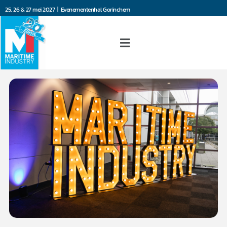
25, 26 & 27 mei 2027 | Evenementenhal Gorinchem