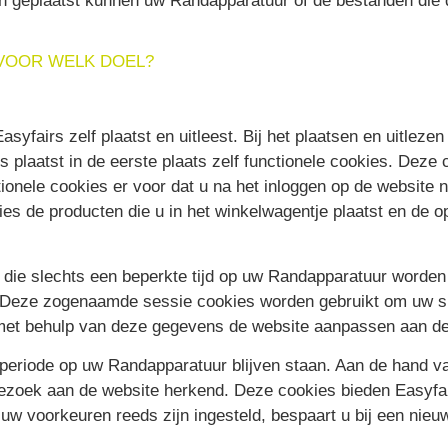
en geplaatst kunnen uw Randapparatuur of de bestanden die 
 VOOR WELK DOEL?
syfairs zelf plaatst en uitleest. Bij het plaatsen en uitlez
s plaatst in de eerste plaats zelf functionele cookies. Deze
ionele cookies er voor dat u na het inloggen op de website ni
es de producten die u in het winkelwagentje plaatst en de o
s die slechts een beperkte tijd op uw Randapparatuur word
. Deze zogenaamde sessie cookies worden gebruikt om uw su
 met behulp van deze gegevens de website aanpassen aan d
e periode op uw Randapparatuur blijven staan. Aan de han
ezoek aan de website herkend. Deze cookies bieden Easyfai
w voorkeuren reeds zijn ingesteld, bespaart u bij een nieuw