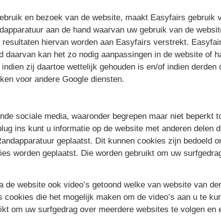
gebruik en bezoek van de website, maakt Easyfairs gebruik 
ndapparatuur aan de hand waarvan uw gebruik van de websit
sultaten hiervan worden aan Easyfairs verstrekt. Easyfairs 
d daarvan kan het zo nodig aanpassingen in de website of h
indien zij daartoe wettelijk gehouden is en/of indien derde
iken voor andere Google diensten.
ende sociale media, waaronder begrepen maar niet beperkt to
ug ins kunt u informatie op de website met anderen delen d
Randapparatuur geplaatst. Dit kunnen cookies zijn bedoeld 
kies worden geplaatst. Die worden gebruikt om uw surfgedra
ia de website ook video’s getoond welke van website van d
ats cookies die het mogelijk maken om de video’s aan u te k
ikt om uw surfgedrag over meerdere websites te volgen en e