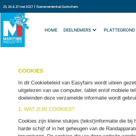
25, 26 & 27 mei 2027 | Evenementenhal Gorinchem
HOME
DEELNEMERS
PLATTEGROND
COOKIES
In dit Cookiebeleid van Easyfairs wordt uiteen geze
uitgelezen van uw computer, tablet en/of mobiele te
doeleinden deze verzamelde informatie wordt gebrui
1. WAT ZIJN COOKIES?
Cookies zijn kleine stukjes (tekst)informatie die 
harde schijf of in het geheugen van de Randappara