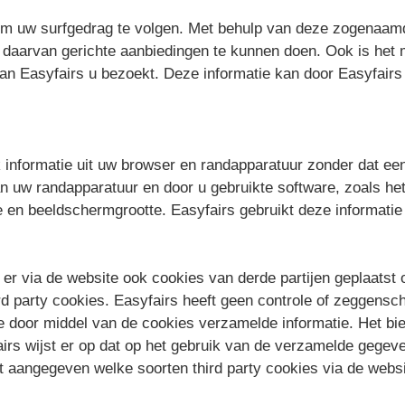
m uw surfgedrag te volgen. Met behulp van deze zogenaamde
daarvan gerichte aanbiedingen te kunnen doen. Ook is het m
n Easyfairs u bezoekt. Deze informatie kan door Easyfairs
 informatie uit uw browser en randapparatuur zonder dat een
n uw randapparatuur en door u gebruikte software, zoals he
one en beeldschermgrootte. Easyfairs gebruikt deze informat
n er via de website ook cookies van derde partijen geplaats
d party cookies. Easyfairs heeft geen controle of zeggensc
e door middel van de cookies verzamelde informatie. Het bied
airs wijst er op dat op het gebruik van de verzamelde geg
t aangegeven welke soorten third party cookies via de webs