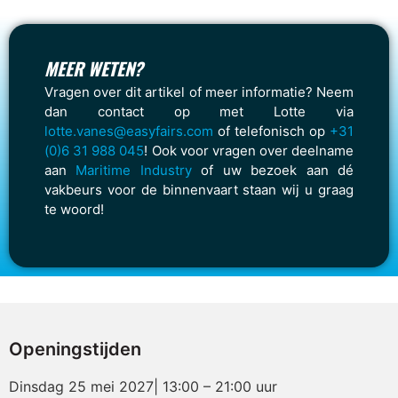
MEER WETEN?
Vragen over dit artikel of meer informatie? Neem
dan contact op met Lotte via
lotte.vanes@easyfairs.com
of telefonisch op
+31
(0)6 31 988 045
! Ook voor vragen over deelname
aan
Maritime Industry
of uw bezoek aan dé
vakbeurs voor de binnenvaart staan wij u graag
te woord!
Openingstijden
Dinsdag 25 mei 2027| 13:00 – 21:00 uur