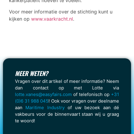
kankerpatiënt hoeven te voelen.
Voor meer informatie over de stichting kunt u
kijken op
www.vaarkracht.nl
.
MEER WETEN?
Vragen over dit artikel of meer informatie? Neem
dan contact op met Lotte via
lotte.vanes@easyfairs.com
of telefonisch op
+31
(0)6 31 988 045
! Ook voor vragen over deelname
aan
Maritime Industry
of uw bezoek aan dé
vakbeurs voor de binnenvaart staan wij u graag
te woord!