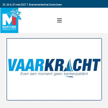
25, 26 & 27 mei 2027 | Evenementenhal Gorinchem