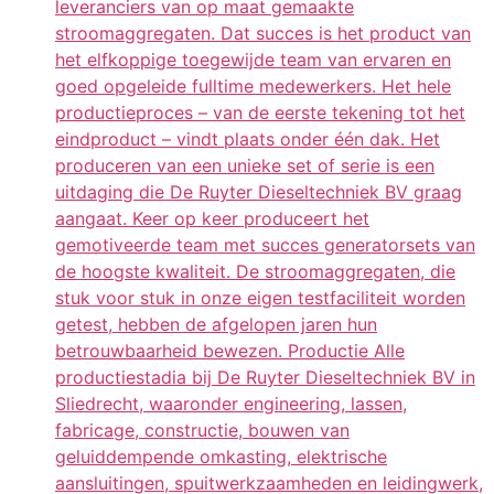
leveranciers van op maat gemaakte
stroomaggregaten. Dat succes is het product van
het elfkoppige toegewijde team van ervaren en
goed opgeleide fulltime medewerkers. Het hele
productieproces – van de eerste tekening tot het
eindproduct – vindt plaats onder één dak. Het
produceren van een unieke set of serie is een
uitdaging die De Ruyter Dieseltechniek BV graag
aangaat. Keer op keer produceert het
gemotiveerde team met succes generatorsets van
de hoogste kwaliteit. De stroomaggregaten, die
stuk voor stuk in onze eigen testfaciliteit worden
getest, hebben de afgelopen jaren hun
betrouwbaarheid bewezen. Productie Alle
productiestadia bij De Ruyter Dieseltechniek BV in
Sliedrecht, waaronder engineering, lassen,
fabricage, constructie, bouwen van
geluiddempende omkasting, elektrische
aansluitingen, spuitwerkzaamheden en leidingwerk,