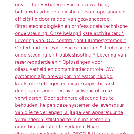
ons op het verbeteren van oliezuiverheid,
betrouwbaarheid van installaties en operationele
efficiëntie door middel van geavanceerde
filtratietechnologieën en professionele technische
ondersteuning. Onze belangrijkste activiteiten: *
Levering van IOW centrifugaal filtratiesystemen *
Onderhoud en revisie van separators * Technische
ondersteuning en troubleshooting * Levering van
reserveonderdelen * Oplossingen voor
oliezuiverheid en contaminatiecontrole IOW-
systemen zijn ontworpen om water, sludge,
koolstofafzettingen en microscopische vaste
deeltjes uit smeer- en hydraulische oliën te
verwijderen. Door schonere oliecondities te
behouden, helpen deze systemen de levensduur
van olie te verlengen, slijtage van apparatuur te
verminderen, stilstand te minimaliseren en
onderhoudskosten te verlagen. Naast
filtratietechnologie biedt DECO B.V. professionele