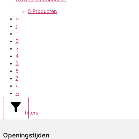
5 Producten
‹‹
‹
1
2
3
4
5
6
7
›
››
filters
Openingstijden