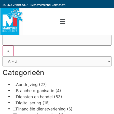
25, 26 & 27 mei 2027 | Evenementenhal Gorinchem
Filters
Categorieën
Aandrijving
(27)
Branche organisatie
(4)
Diensten en handel
(63)
Digitalisering
(16)
Financiële dienstverlening
(6)