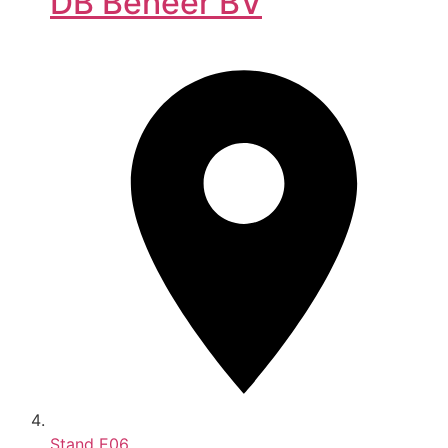
DB Beheer BV
Stand
E06