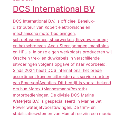
DCS International BV
DCS International B.V. is officieel Benelux-
distributeur van Kobelt elektronische en
mechanische motorbedieningen,
schroefasremmen, stuurwerken, Keypower boeg-
en hekschroeven, Accu-Steer-pompen, manifolds
en HPU's. In onze eigen werkplaats produceren wij
Orscheln trek- en duwkabels in verschillende
uitvoeringen volgens opgave of naar voorbeeld.
Sinds 2024 heeft DCS International het brede
assortiment kunnen uitbreiden als service partner
van Emerson|Aventics. Dit bedrijf is vooral bekend
om hun Marex (Mannesmann/Rexroth)
motorbedieningen. De divisie DCS Marine
Waterjets B.V. is gespecialiseerd in Marine Jet
Power waterjetvoorstuwingen. De trim- en
stabilisatiesystemen van Humphree zijn een mooie