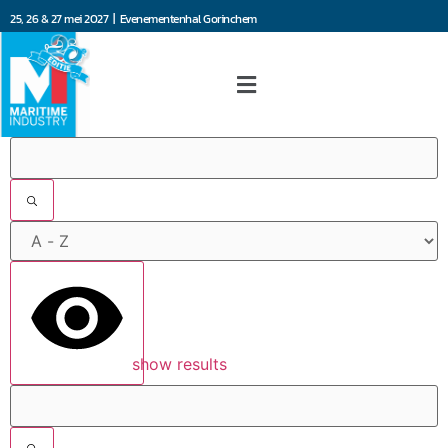
25, 26 & 27 mei 2027 | Evenementenhal Gorinchem
Filters
show results