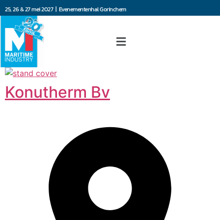
25, 26 & 27 mei 2027 | Evenementenhal Gorinchem
Konutherm Bv