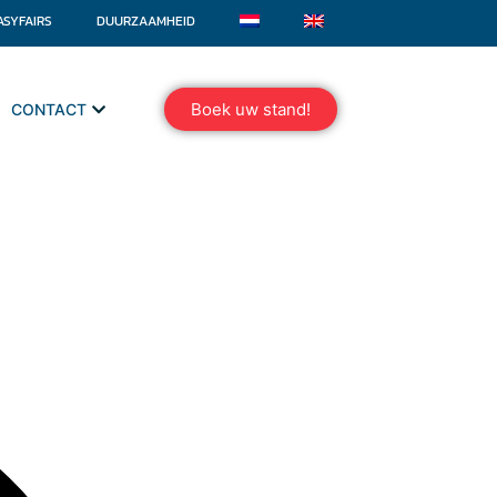
ASYFAIRS
DUURZAAMHEID
Boek uw stand!
CONTACT