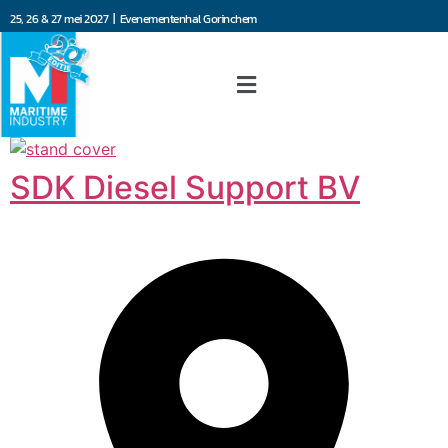
25, 26 & 27 mei 2027 | Evenementenhal Gorinchem
SDK Diesel Support BV