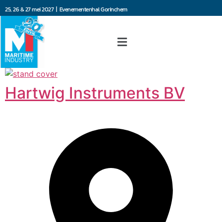
25, 26 & 27 mei 2027 | Evenementenhal Gorinchem
Hartwig Instruments BV