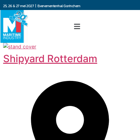
25, 26 & 27 mei 2027 | Evenementenhal Gorinchem
Shipyard Rotterdam