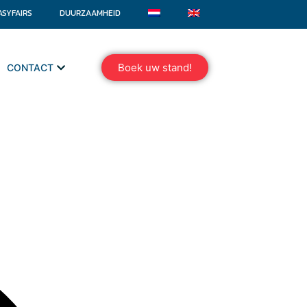
ASYFAIRS
DUURZAAMHEID
Boek uw stand!
CONTACT