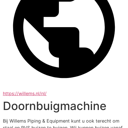
https://willems.nl/nl/
Doornbuigmachine
Bij Willems Piping & Equipment kunt u ook terecht om 
staal en RVS buizen te buigen. Wij kunnen buizen vanaf 