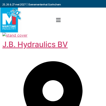
25, 26 & 27 mei 2027 | Evenementenhal Gorinchem
J.B. Hydraulics BV