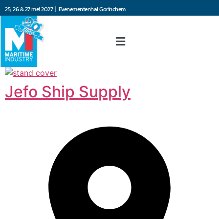
25, 26 & 27 mei 2027 | Evenementenhal Gorinchem
Jefo Ship Supply