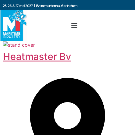
25, 26 & 27 mei 2027 | Evenementenhal Gorinchem
Heatmaster Bv