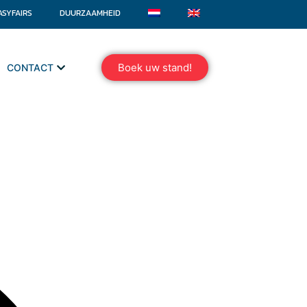
ASYFAIRS
DUURZAAMHEID
Boek uw stand!
CONTACT