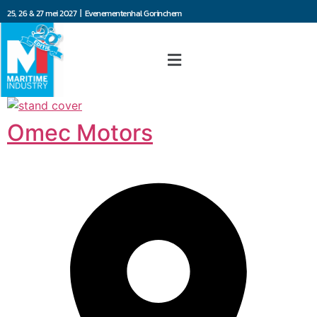
25, 26 & 27 mei 2027 | Evenementenhal Gorinchem
Omec Motors