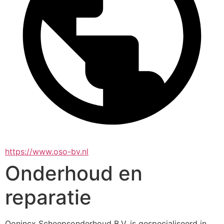
https://www.oso-bv.nl
Onderhoud en
reparatie
Oonincx Scheepsonderhoud B.V. is gespecialiseerd in 