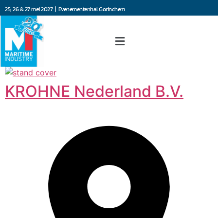
25, 26 & 27 mei 2027 | Evenementenhal Gorinchem
KROHNE Nederland B.V.