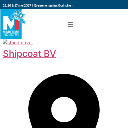
25, 26 & 27 mei 2027 | Evenementenhal Gorinchem
Shipcoat BV