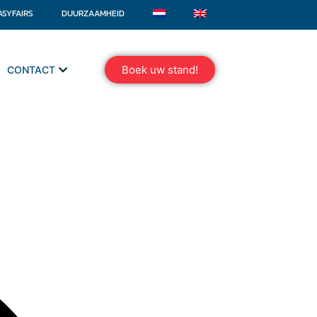
ASYFAIRS
DUURZAAMHEID
Boek uw stand!
CONTACT