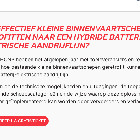
EFFECTIEF KLEINE BINNENVAARTSCH
OFITTEN NAAR EEN HYBRIDE BATTER
TRISCHE AANDRIJFLIJN?
 HCNP hebben het afgelopen jaar met toeleveranciers en red
 hoe bestaande kleine binnenvaartschepen geretrofit kunn
tterij-elektrische aandrijflijn.
in op de technische mogelijkheden en uitdagingen, de toep
lende scheepscategorieën en de wijze waarop deze oplossi
ar geïmplementeerd kan worden door vervoerders en verla
REER UW GRATIS TICKET