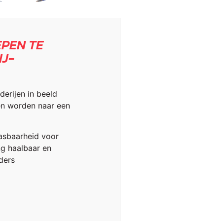
EPEN TE
IJ-
erijen in beeld
en worden naar een
asbaarheid voor
ng haalbaar en
ders