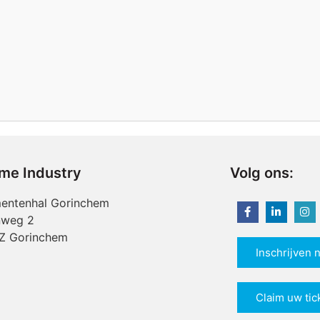
ime Industry
Volg ons:
entenhal Gorinchem
nweg 2
Z Gorinchem
Inschrijven 
Claim uw tic