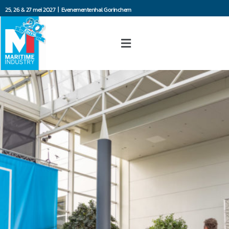
25, 26 & 27 mei 2027 | Evenementenhal Gorinchem