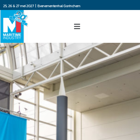
25, 26 & 27 mei 2027 | Evenementenhal Gorinchem