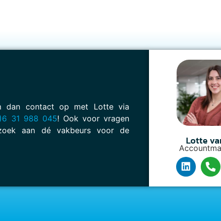
em dan contact op met Lotte via
)6 31 988 045
! Ook voor vragen
oek aan dé vakbeurs voor de
Lotte va
Accountma