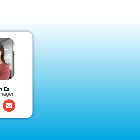
n Es
nager