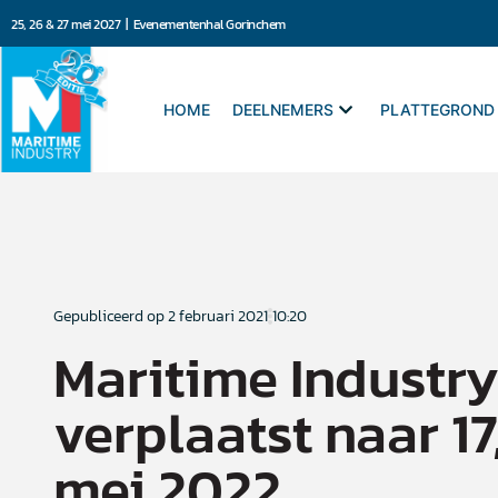
25, 26 & 27 mei 2027 | Evenementenhal Gorinchem
HOME
DEELNEMERS
PLATTEGROND
Gepubliceerd op
2 februari 2021
10:20
Maritime Industr
verplaatst naar 17,
mei 2022