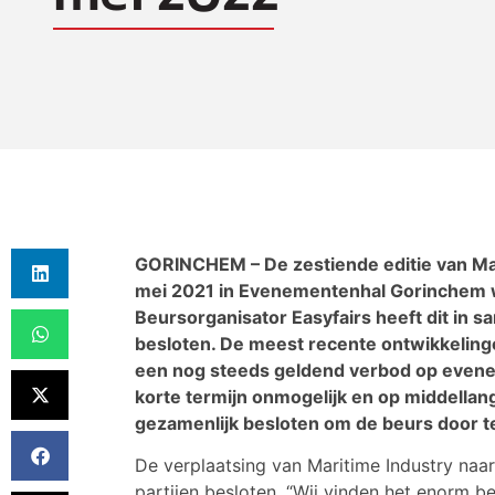
GORINCHEM – De zestiende editie van Mar
mei 2021 in Evenementenhal Gorinchem wo
Beursorganisator Easyfairs heeft dit in
besloten. De meest recente ontwikkeling
een nog steeds geldend verbod op even
korte termijn onmogelijk en op middellan
gezamenlijk besloten om de beurs door te
De verplaatsing van Maritime Industry naa
partijen besloten. “Wij vinden het enorm b