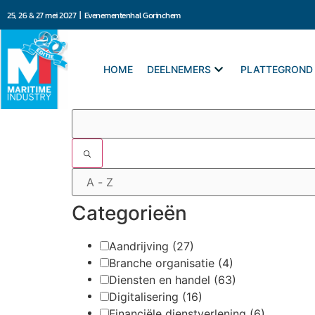
25, 26 & 27 mei 2027 | Evenementenhal Gorinchem
HOME
DEELNEMERS
PLATTEGROND
Filters
Categorieën
Aandrijving
(27)
Branche organisatie
(4)
Diensten en handel
(63)
Digitalisering
(16)
Financiële dienstverlening
(6)