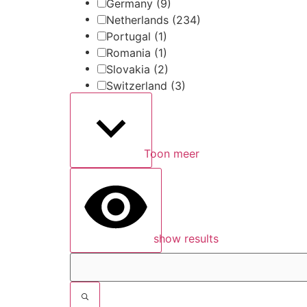
Germany
(9)
Netherlands
(234)
Portugal
(1)
Romania
(1)
Slovakia
(2)
Switzerland
(3)
Toon meer
show results