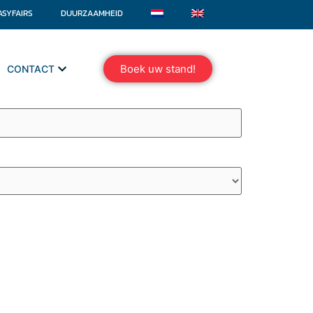
ASYFAIRS
DUURZAAMHEID
Boek uw stand!
CONTACT