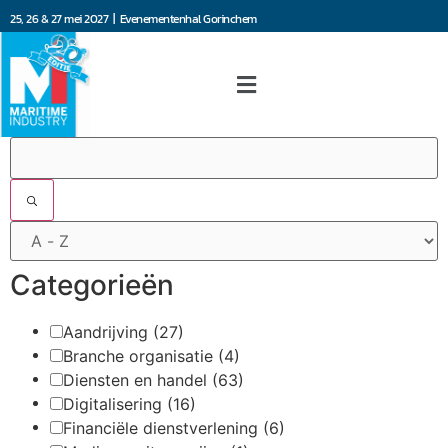
25, 26 & 27 mei 2027 | Evenementenhal Gorinchem
Filters
Categorieën
Aandrijving
(27)
Branche organisatie
(4)
Diensten en handel
(63)
Digitalisering
(16)
Financiële dienstverlening
(6)