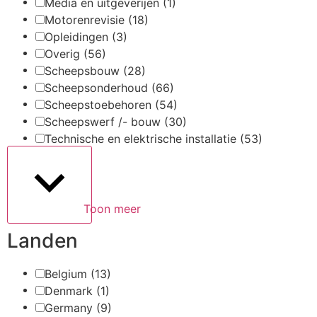
Media en uitgeverijen
(1)
Motorenrevisie
(18)
Opleidingen
(3)
Overig
(56)
Scheepsbouw
(28)
Scheepsonderhoud
(66)
Scheepstoebehoren
(54)
Scheepswerf /- bouw
(30)
Technische en elektrische installatie
(53)
Toon meer
Landen
Belgium
(13)
Denmark
(1)
Germany
(9)