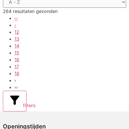
264 resultaten gevonden
‹‹
‹
12
13
14
15
16
17
18
›
››
filters
Openingstijden