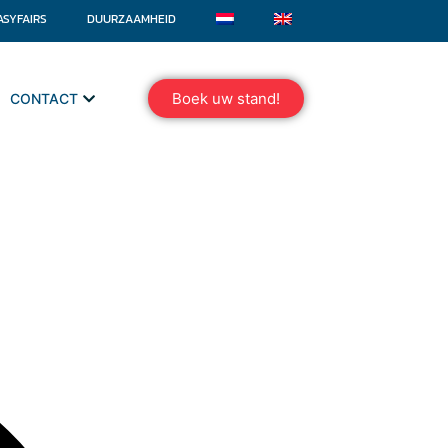
ASYFAIRS
DUURZAAMHEID
Boek uw stand!
CONTACT