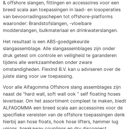
& offshore slangen, fittingen en accessoires voor een 
breed scala aan toepassingen in laad- en losoperaties 
van bevoorradingsschepen tot offshore-platforms 
waaronder: Brandstofslangen, -vloeibare 
modderslangen, bulkmateriaal en drinkwaterslangen.
Het resultaat is een ABS-goedgekeurde 
slangassemblage. Alle slangassemblages zijn onder 
druk getest om controle en veiligheid te garanderen 
tijdens alle werkzaamheden onder zware 
omstandigheden. FlexInd B.V. kan u adviseren over de 
juiste slang voor uw toepassing.
Voor alle Alfagomma Offshore slang assemblages zijn 
naast de ‘’hard wall, soft wall ook ‘’ self floating hoses 
leverbaar. Om het assortiment compleet te maken, biedt 
ALFAGOMMA een breed scala aan accessoires voor de 
specifieke vereisten van de offshore toepassingen denk 
hierbij aan hose floats, hook hose lifters, hammer lug 
unions, breakaway couplings en dry disconnect 