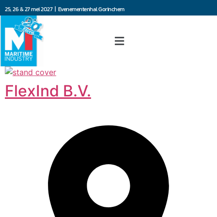
25, 26 & 27 mei 2027 | Evenementenhal Gorinchem
FlexInd B.V.