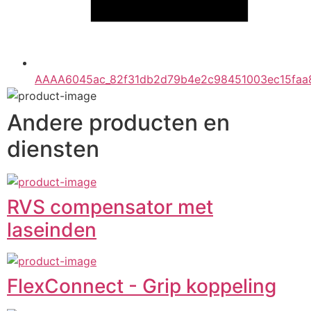
AAAA6045ac_82f31db2d79b4e2c98451003ec15faa8
Andere producten en
diensten
RVS compensator met
laseinden
FlexConnect - Grip koppeling