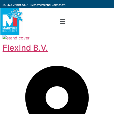
25, 26 & 27 mei 2027 | Evenementenhal Gorinchem
FlexInd B.V.