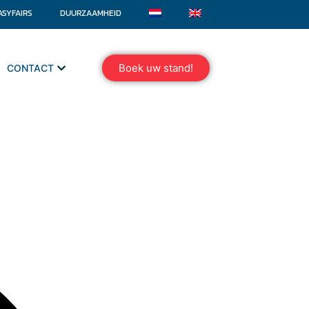
ASYFAIRS
DUURZAAMHEID
Boek uw stand!
CONTACT