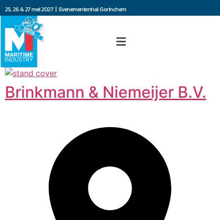
25, 26 & 27 mei 2027 | Evenementenhal Gorinchem
Brinkmann & Niemeijer B.V.