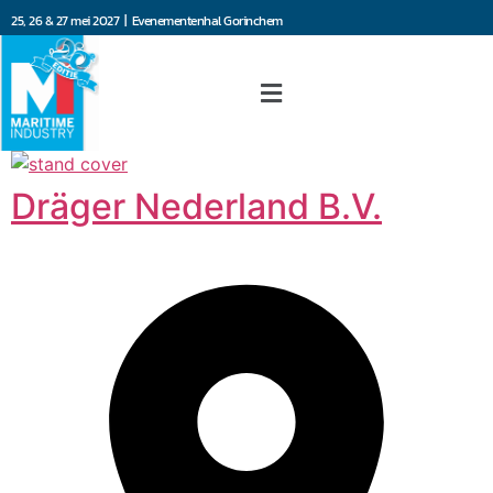
25, 26 & 27 mei 2027 | Evenementenhal Gorinchem
Dräger Nederland B.V.